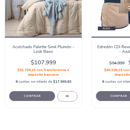
Acolchado Palette Simil Plumón -
Edredón CDI Rever
Look Basic
- Azul
$107.999
$94.999
$91.799,15
con
Transferencia o
$64.599,15
con
depósito bancario
depósito
6
cuotas sin interés de
$17.999,83
6
cuotas sin inte
COMPRAR
COMPRAR