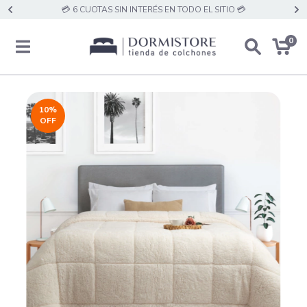
💳 6 CUOTAS SIN INTERÉS EN TODO EL SITIO 💳
0
10
%
OFF