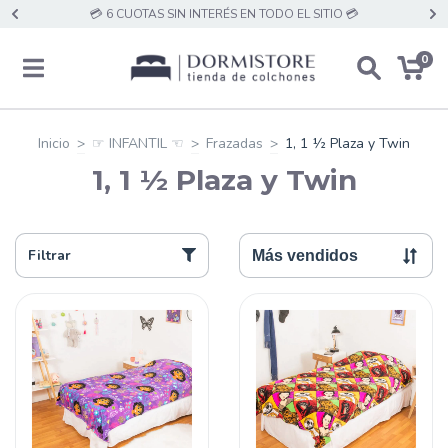
💳 6 CUOTAS SIN INTERÉS EN TODO EL SITIO 💳
0
Inicio
>
☞ INFANTIL ☜
>
Frazadas
>
1, 1 ½ Plaza y Twin
1, 1 ½ Plaza y Twin
Filtrar