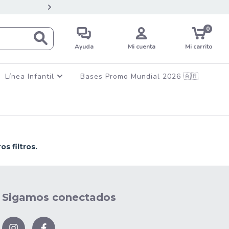
💳12 CUOTAS SIN INTERES EN C
0
Ayuda
Mi cuenta
Mi carrito
Línea Infantil
Bases Promo Mundial 2026 🇦🇷
s filtros.
Sigamos conectados