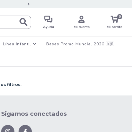
💳12 CUOTAS SIN INTERES EN C
0
Ayuda
Mi cuenta
Mi carrito
Línea Infantil
Bases Promo Mundial 2026 🇦🇷
s filtros.
Sigamos conectados