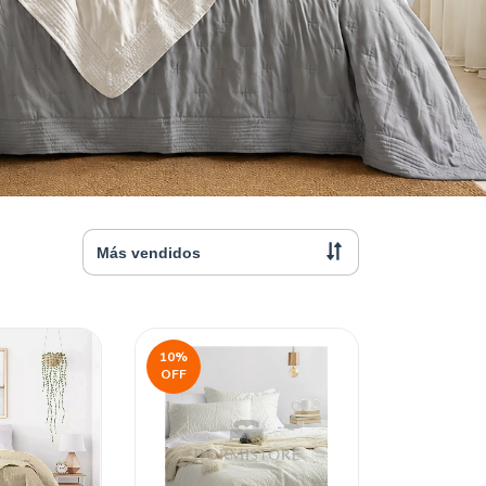
10
%
OFF