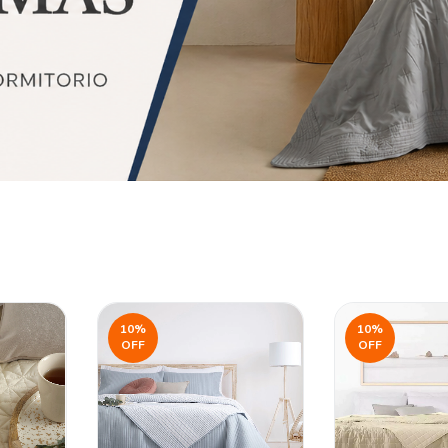
10
%
10
%
OFF
OFF