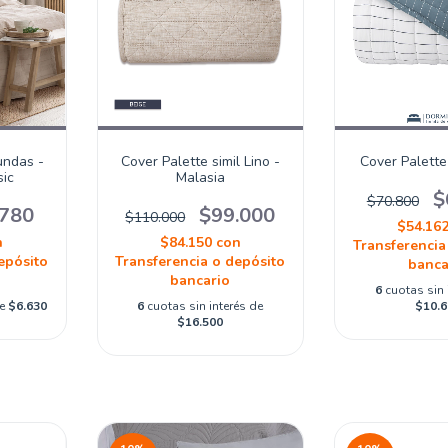
undas -
Cover Palette simil Lino -
Cover Palette
ic
Malasia
$
$70.800
.780
$99.000
$110.000
$54.16
n
$84.150
con
Transferencia
epósito
Transferencia o depósito
banca
bancario
6
cuotas sin 
de
$6.630
6
cuotas sin interés de
$10.6
$16.500