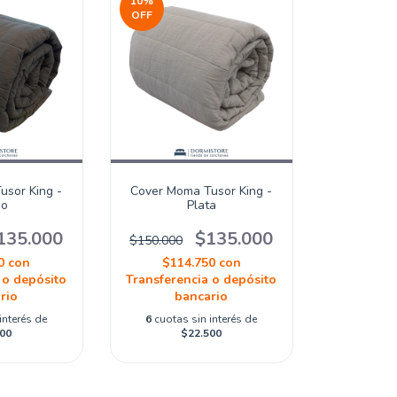
10
%
OFF
usor King -
Cover Moma Tusor King -
mo
Plata
135.000
$135.000
$150.000
50
con
$114.750
con
 o depósito
Transferencia o depósito
rio
bancario
interés de
6
cuotas sin interés de
00
$22.500