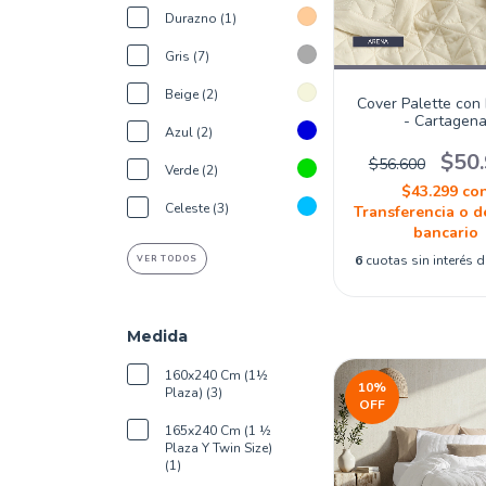
Durazno (1)
Gris (7)
Beige (2)
Cover Palette con
- Cartagen
Azul (2)
$50
$56.600
Verde (2)
$43.299
co
Celeste (3)
Transferencia o d
bancario
6
cuotas sin interés 
VER TODOS
Medida
160x240 Cm (1½
10
%
Plaza) (3)
OFF
165x240 Cm (1 ½
Plaza Y Twin Size)
(1)