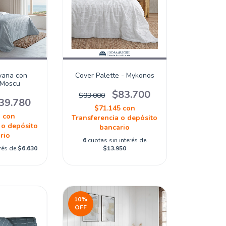
yana con
Cover Palette - Mykonos
 Moscu
$83.700
$93.000
39.780
$71.145
con
3
con
Transferencia o depósito
 o depósito
bancario
rio
6
cuotas sin interés de
erés de
$6.630
$13.950
10
%
OFF