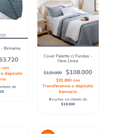
 - Birmania
Cover Palette c/ Fundas -
63.720
New Linea
2
con
$108.000
$120.000
 o depósito
rio
$91.800
con
Transferencia o depósito
interés de
bancario
20
6
cuotas sin interés de
$18.000