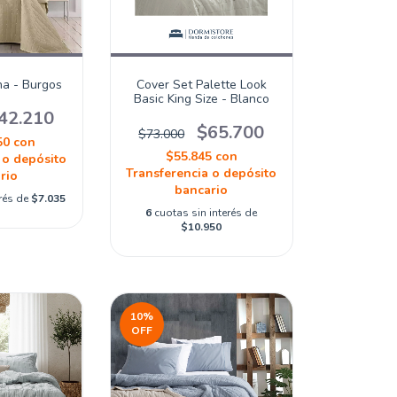
na - Burgos
Cover Set Palette Look
Basic King Size - Blanco
42.210
$65.700
$73.000
50
con
$55.845
con
 o depósito
Transferencia o depósito
rio
bancario
erés de
$7.035
6
cuotas sin interés de
$10.950
10
%
OFF