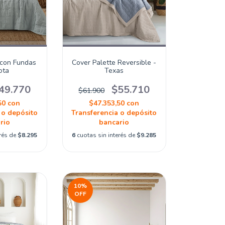
 con Fundas
Cover Palette Reversible -
ota
Texas
49.770
$55.710
$61.900
50
con
$47.353,50
con
 o depósito
Transferencia o depósito
rio
bancario
erés de
$8.295
6
cuotas sin interés de
$9.285
10
%
OFF