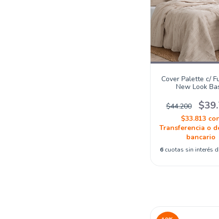
Cover Palette c/ F
New Look Bas
$39
$44.200
$33.813
co
Transferencia o d
bancario
6
cuotas sin interés 