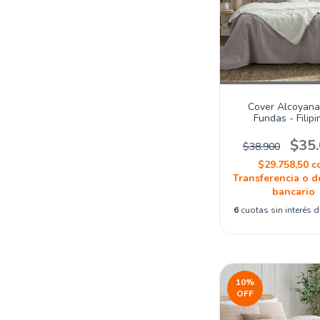
Cover Alcoyana
Fundas - Filipi
$35
$38.900
$29.758,50
c
Transferencia o d
bancario
6
cuotas sin interés 
10
%
OFF