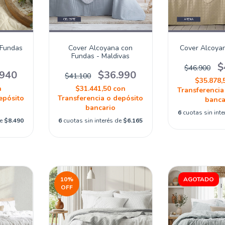
 Fundas
Cover Alcoyana con
Cover Alcoya
a
Fundas - Maldivas
$
$46.900
.940
$36.990
$41.100
$35.878,
n
$31.441,50
con
Transferencia
epósito
Transferencia o depósito
banca
bancario
6
cuotas sin int
de
$8.490
6
cuotas sin interés de
$6.165
10
%
OFF