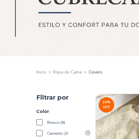
Inicio
>
Ropa de Cama
>
Covers
Filtrar por
10
%
OFF
Color
Blanco (8)
Cemento (2)