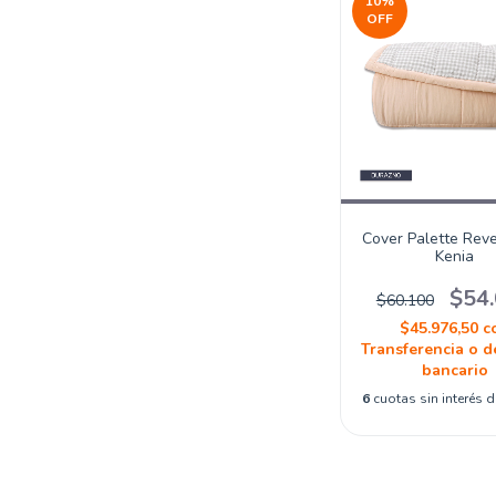
10
%
OFF
Cover Palette Reve
Kenia
$54
$60.100
$45.976,50
c
Transferencia o d
bancario
6
cuotas sin interés 