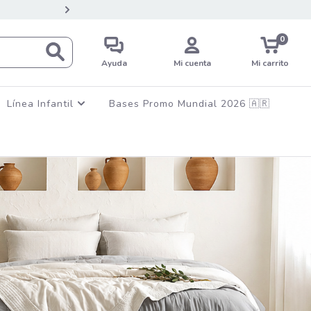
💳12 CUOTAS SIN INTERES EN C
0
Ayuda
Mi cuenta
Mi carrito
Línea Infantil
Bases Promo Mundial 2026 🇦🇷