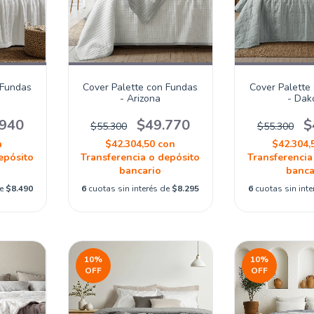
 Fundas
Cover Palette con Fundas
Cover Palette
- Arizona
- Dak
.940
$49.770
$
$55.300
$55.300
n
$42.304,50
con
$42.304,
epósito
Transferencia o depósito
Transferencia
bancario
banca
de
$8.490
6
cuotas sin interés de
$8.295
6
cuotas sin int
10
%
10
%
OFF
OFF