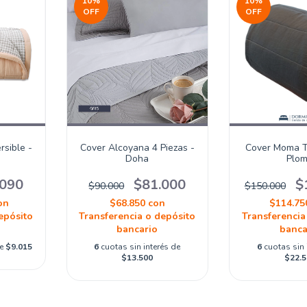
10
%
10
%
OFF
OFF
rsible -
Cover Alcoyana 4 Piezas -
Cover Moma T
Doha
Plo
.090
$81.000
$
$90.000
$150.000
on
$68.850
con
$114.7
epósito
Transferencia o depósito
Transferencia
bancario
banca
de
$9.015
6
cuotas sin interés de
6
cuotas sin 
$13.500
$22.5