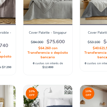
rsible -
Cover Palette - Singapur
Cover Palett
$75.600
$
$84.000
$53.100
.740
$64.260
con
$40.621,
n
Transferencia o depósito
Transferencia
epósito
bancario
banca
6
cuotas sin interés de
6
cuotas sin int
de
$7.290
$12.600
10
%
10
%
OFF
OFF