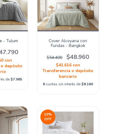
e - Tulum
Cover Alcoyana con
Fundas - Bangkok
47.790
$48.960
$54.400
50
con
$41.616
con
 o depósito
Transferencia o depósito
rio
bancario
erés de
$7.965
6
cuotas sin interés de
$8.160
10
%
OFF