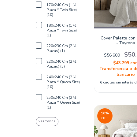
170x240 Cm (1 ½
Plaza Y Twin Size)
(10)
180x240 Cm (1 ½
Plaza Y Twin Size)
(1)
Cover Palette con
- Tayrona
220x230 Cm (2 ½
Plazas) (1)
$50
$56.600
220x240 Cm (2 ½
$43.299
co
Plazas) (3)
Transferencia o d
bancario
240x240 Cm (2 ½
Plaza Y Queen Size)
6
cuotas sin interés 
(10)
250x240 Cm (2 ½
Plaza Y Queen Size)
(1)
10
%
OFF
VER TODOS