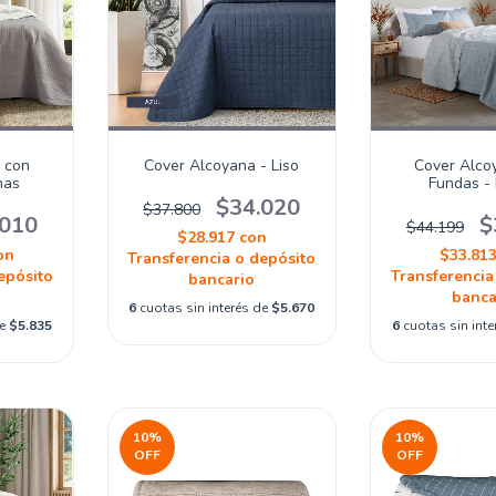
 con
Cover Alcoyana - Liso
Cover Alco
nas
Fundas -
$34.020
$37.800
.010
$
$44.199
$28.917
con
on
$33.81
Transferencia o depósito
epósito
Transferencia
bancario
banca
6
cuotas sin interés de
$5.670
de
$5.835
6
cuotas sin int
10
%
10
%
OFF
OFF