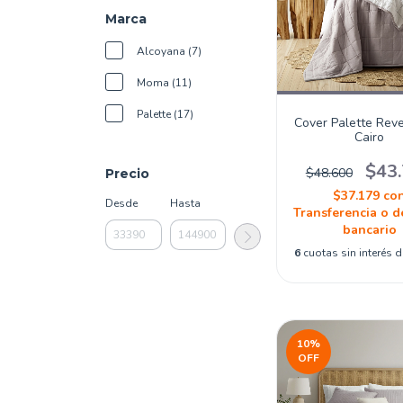
Marca
Alcoyana (7)
Moma (11)
Palette (17)
Cover Palette Reve
Cairo
$43
$48.600
Precio
$37.179
co
Desde
Hasta
Transferencia o d
bancario
6
cuotas sin interés 
10
%
OFF