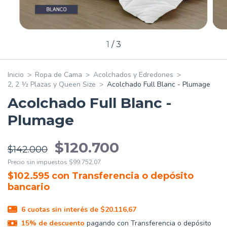
1
/
3
Inicio
>
Ropa de Cama
>
Acolchados y Edredones
>
2, 2 ½ Plazas y Queen Size
>
Acolchado Full Blanc - Plumage
Acolchado Full Blanc -
Plumage
$120.700
$142.000
Precio sin impuestos
$99.752,07
$102.595
con
Transferencia o depósito
bancario
6
cuotas sin interés de
$20.116,67
15% de descuento
pagando con Transferencia o depósito