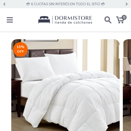
💳 6 CUOTAS SIN INTERÉS EN TODO EL SITIO 💳
0
15
%
OFF