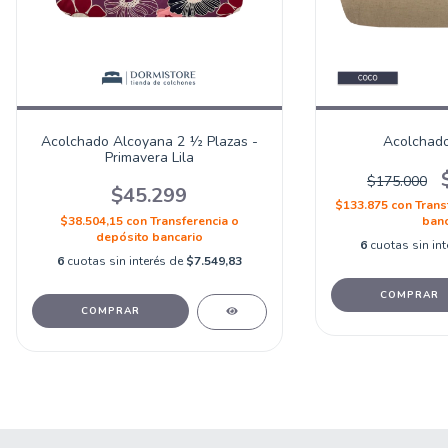
Acolchado Alcoyana 2 ½ Plazas -
Acolchado
Primavera Lila
$175.000
$45.299
$133.875
con
Trans
$38.504,15
con
Transferencia o
banc
depósito bancario
6
cuotas sin in
6
cuotas sin interés de
$7.549,83
COMPRAR
COMPRAR