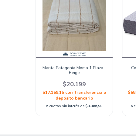
Manta Patagonia Moma 1 Plaza -
Co
Beige
$20.199
$17.169,15
con
Transferencia o
$68
depósito bancario
6
cuotas sin interés de
$3.366,50
6
c