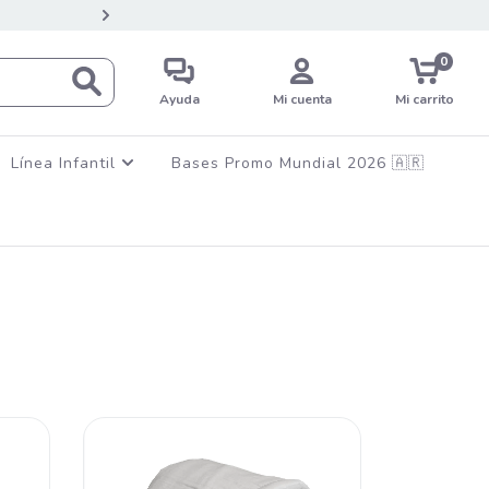
💳12 CUOTAS SIN INTERES EN C
0
Ayuda
Mi cuenta
Mi carrito
Línea Infantil
Bases Promo Mundial 2026 🇦🇷