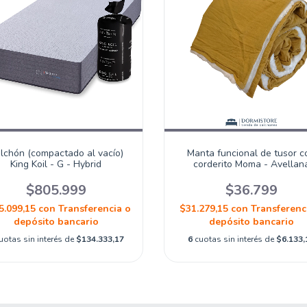
lchón (compactado al vacío)
Manta funcional de tusor c
King Koil - G - Hybrid
corderito Moma - Avellan
$805.999
$36.799
5.099,15
con
Transferencia o
$31.279,15
con
Transferenc
depósito bancario
depósito bancario
uotas sin interés de
$134.333,17
6
cuotas sin interés de
$6.133,