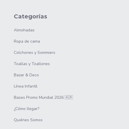
Categorías
Almohadas
Ropa de cama
Colchones y Sommiers
Toallas y Toallones
Bazar & Deco
Línea Infantil
Bases Promo Mundial 2026 🇦🇷
¿Cómo llegar?
Quiénes Somos