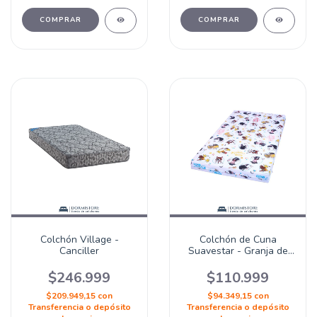
COMPRAR
COMPRAR
Colchón Village -
Colchón de Cuna
Canciller
Suavestar - Granja de
Zenon
$246.999
$110.999
$209.949,15
con
$94.349,15
con
Transferencia o depósito
Transferencia o depósito