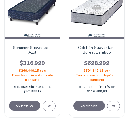
Sommier Suavestar -
Colchón Suavestar -
Azul
Boreal Bamboo
$316.999
$698.999
$269.449,15
con
$594.149,15
con
Transferencia o depósito
Transferencia o depósito
bancario
bancario
6
cuotas sin interés de
6
cuotas sin interés de
$52.833,17
$116.499,83
COMPRAR
COMPRAR