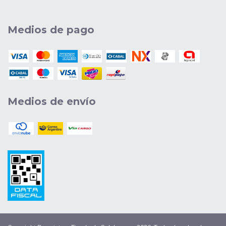
Medios de pago
Medios de envío