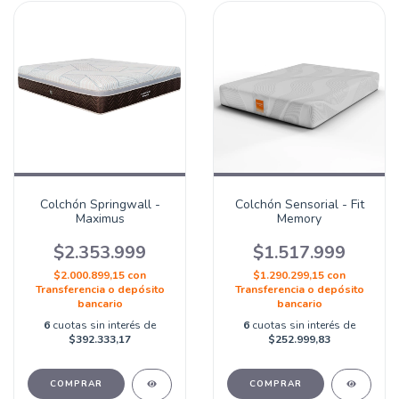
Colchón Springwall -
Colchón Sensorial - Fit
Maximus
Memory
$2.353.999
$1.517.999
$2.000.899,15
con
$1.290.299,15
con
Transferencia o depósito
Transferencia o depósito
bancario
bancario
6
cuotas sin interés de
6
cuotas sin interés de
$392.333,17
$252.999,83
COMPRAR
COMPRAR