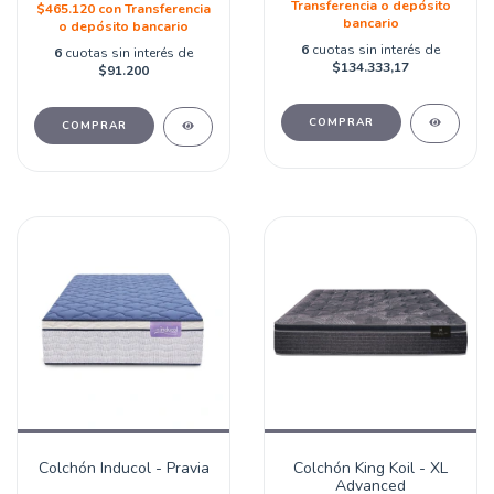
Transferencia o depósito
$465.120
con
Transferencia
bancario
o depósito bancario
6
cuotas sin interés de
6
cuotas sin interés de
$134.333,17
$91.200
COMPRAR
COMPRAR
Colchón Inducol - Pravia
Colchón King Koil - XL
Advanced