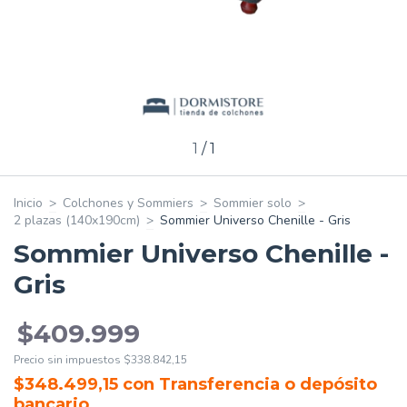
1
/
1
Inicio
>
Colchones y Sommiers
>
Sommier solo
>
2 plazas (140x190cm)
>
Sommier Universo Chenille - Gris
Sommier Universo Chenille -
Gris
$409.999
Precio sin impuestos
$338.842,15
$348.499,15
con
Transferencia o depósito
bancario