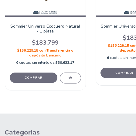
Sommier Universo Ecocuero Natural
Sommier Universo
- 1 plaza
$183
$183.799
$156.229,15
co
$156.229,15
con
Transferencia o
depósito
depósito bancario
6
cuotas sin inte
6
cuotas sin interés de
$30.633,17
COMPRAR
COMPRAR
Categorías