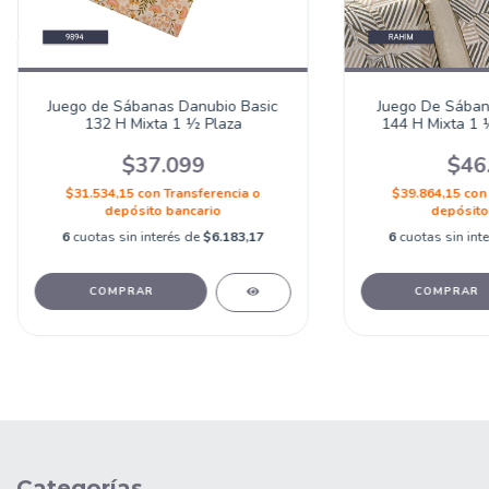
Juego de Sábanas Danubio Basic
Juego De Sában
132 H Mixta 1 ½ Plaza
144 H Mixta 1 
$37.099
$46
$31.534,15
con
Transferencia o
$39.864,15
con
depósito bancario
depósito
6
cuotas sin interés de
$6.183,17
6
cuotas sin int
COMPRAR
COMPRAR
Categorías