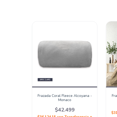
Frazada Coral Fleece Alcoyana -
Fra
Monaco
$42.499
$31
$36.124,15
con
Transferencia o