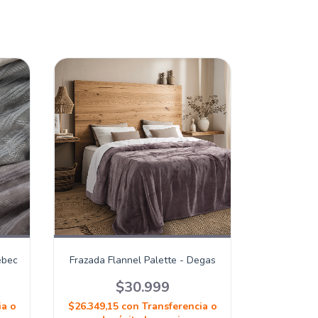
ebec
Frazada Flannel Palette - Degas
$30.999
ia o
$26.349,15
con
Transferencia o