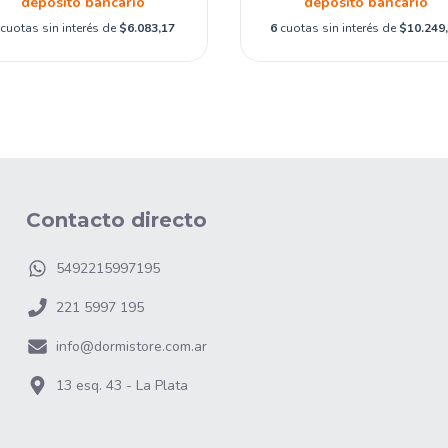
depósito bancario
depósito bancario
cuotas sin interés de
$6.083,17
6
cuotas sin interés de
$10.249
Contacto directo
5492215997195
221 5997 195
info@dormistore.com.ar
13 esq. 43 - La Plata