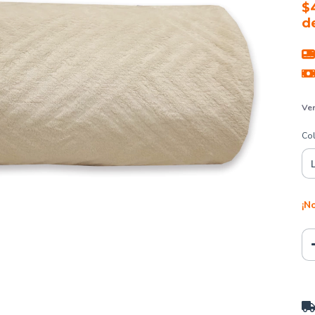
$
d
Ver
Co
¡No
Ent