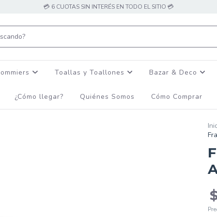
💳 6 CUOTAS SIN INTERÉS EN TODO EL SITIO 💳
Sommiers
Toallas y Toallones
Bazar & Deco
¿Cómo llegar?
Quiénes Somos
Cómo Comprar
Ini
Fr
F
A
Pre