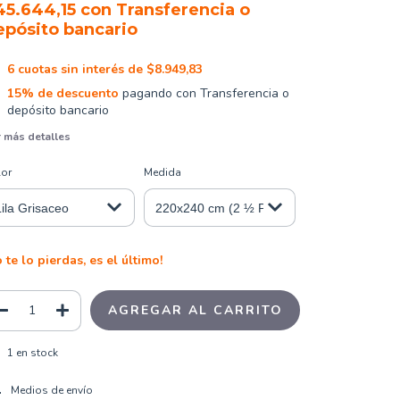
45.644,15
con
Transferencia o
epósito bancario
6
cuotas sin interés de
$8.949,83
15% de descuento
pagando con Transferencia o
depósito bancario
 más detalles
lor
Medida
 te lo pierdas, es el último!
1
en stock
CAMBIAR CP
regas para el CP:
Medios de envío