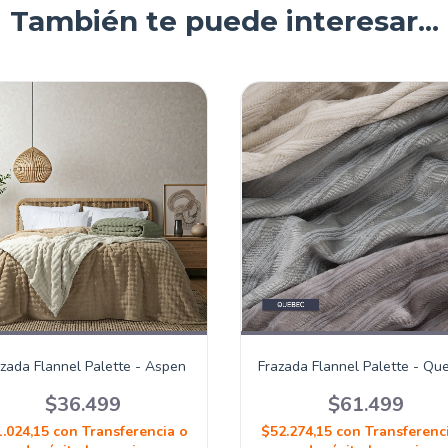
También te puede interesar...
zada Flannel Palette - Aspen
Frazada Flannel Palette - Qu
$36.499
$61.499
.024,15
con
Transferencia o
$52.274,15
con
Transferenc