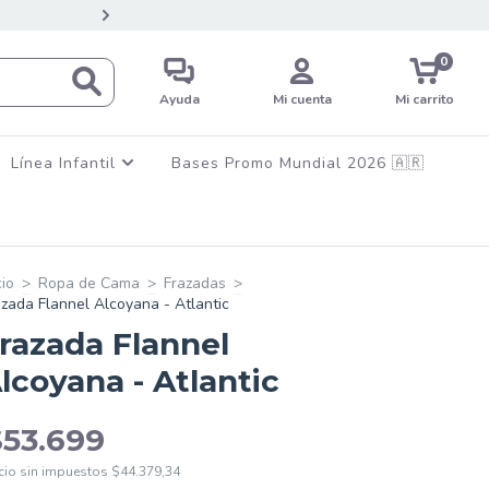
💳12 CUOTAS SIN INTERES EN C
0
Ayuda
Mi cuenta
Mi carrito
Línea Infantil
Bases Promo Mundial 2026 🇦🇷
cio
>
Ropa de Cama
>
Frazadas
>
azada Flannel Alcoyana - Atlantic
razada Flannel
lcoyana - Atlantic
$53.699
cio sin impuestos
$44.379,34