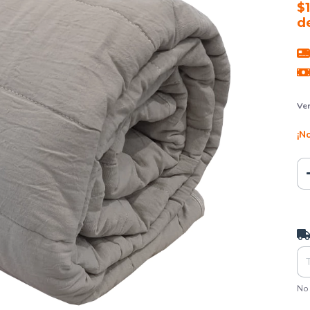
$
d
Ver
¡No
Ent
No 