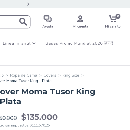
💳12 CUOTAS SIN INTERES EN C
0
Ayuda
Mi cuenta
Mi carrito
Línea Infantil
Bases Promo Mundial 2026 🇦🇷
cio
>
Ropa de Cama
>
Covers
>
King Size
>
ver Moma Tusor King - Plata
over Moma Tusor King
 Plata
$135.000
150.000
cio sin impuestos
$111.570,25