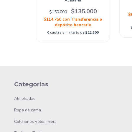
Avellana
.010
$135.000
$150.000
$
ferencia o
$114.750
con
Transferencia o
ario
depósito bancario
de
$5.835
6
cuotas sin interés de
$22.500
Categorías
Almohadas
Ropa de cama
Colchones y Sommiers