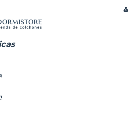
icas
)
!