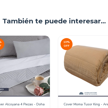
También te puede interesar...
%
10
%
F
OFF
ver Alcoyana 4 Piezas - Doha
Cover Moma Tusor King - Ar