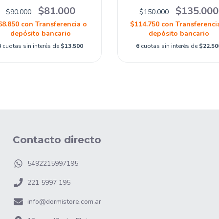
$81.000
$135.000
$90.000
$150.000
68.850
con
Transferencia o
$114.750
con
Transferenci
depósito bancario
depósito bancario
6
cuotas sin interés de
$13.500
6
cuotas sin interés de
$22.50
Contacto directo
5492215997195
221 5997 195
info@dormistore.com.ar