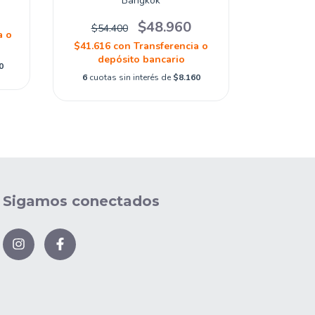
Bangkok
S
$48.960
$54.400
$73.
a o
$41.616
con
Transferencia o
$55.845
depósito bancario
dep
0
6
cuotas sin interés de
$8.160
6
cuotas 
Sigamos conectados