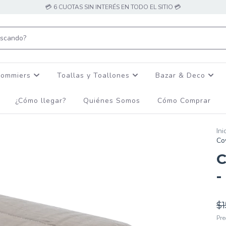
💳 6 CUOTAS SIN INTERÉS EN TODO EL SITIO 💳
Sommiers
Toallas y Toallones
Bazar & Deco
¿Cómo llegar?
Quiénes Somos
Cómo Comprar
Ini
Co
C
-
$
Pre