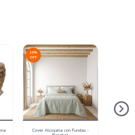
10
%
10
%
OFF
OFF
ena
Cover Alcoyana con Fundas -
Cover Set P