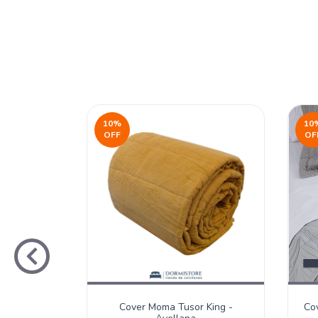
10
%
10
OFF
OF
 Fundas -
Cover Moma Tusor King -
Co