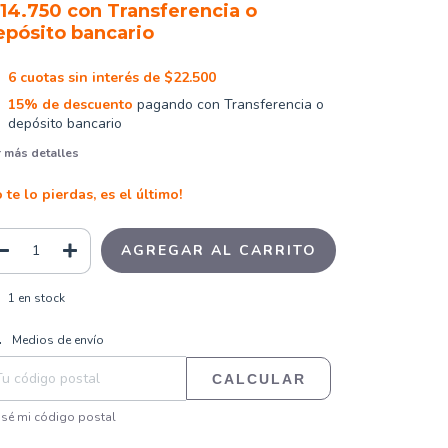
114.750
con
Transferencia o
epósito bancario
6
cuotas sin interés de
$22.500
15% de descuento
pagando con Transferencia o
depósito bancario
 más detalles
 te lo pierdas, es el último!
1
en stock
CAMBIAR CP
regas para el CP:
Medios de envío
CALCULAR
sé mi código postal