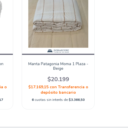
on
Manta Patagonia Moma 1 Plaza -
Beige
$20.199
ia o
$17.169,15
con
Transferencia o
depósito bancario
17
6
cuotas sin interés de
$3.366,50