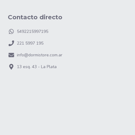
Contacto directo
5492215997195
221 5997 195
info@dormistore.com.ar
13 esq. 43 - La Plata