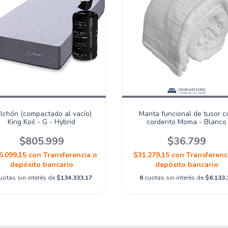
lchón (compactado al vacío)
Manta funcional de tusor c
King Koil - G - Hybrid
corderito Moma - Blanco
$805.999
$36.799
5.099,15
con
Transferencia o
$31.279,15
con
Transferenc
depósito bancario
depósito bancario
uotas sin interés de
$134.333,17
6
cuotas sin interés de
$6.133,